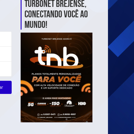
TurboNet Brejense,
Conectando Você ao
Mundo!
ar