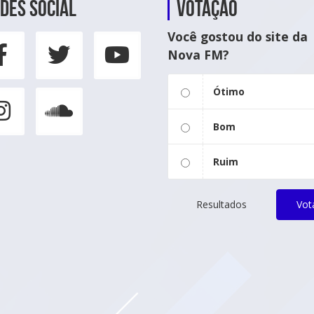
des social
Votação
Você gostou do site da
Nova FM?
Ótimo
Bom
Ruim
Resultados
Vot