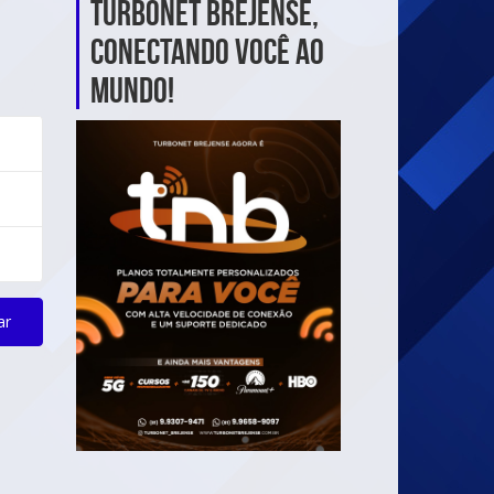
TurboNet Brejense,
Conectando Você ao
Mundo!
ar