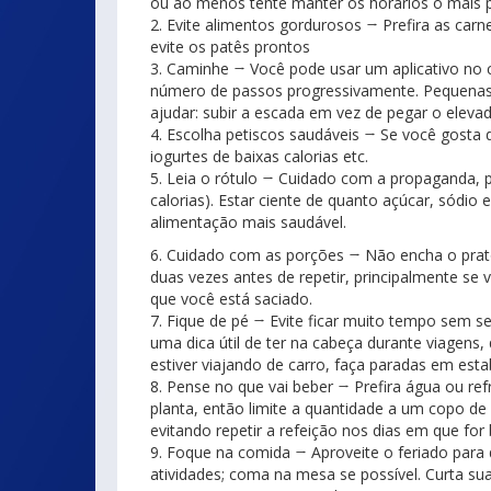
ou ao menos tente manter os horários o mais p
2. Evite alimentos gordurosos → Prefira as car
evite os patês prontos
3. Caminhe → Você pode usar um aplicativo no 
número de passos progressivamente. Pequenas 
ajudar: subir a escada em vez de pegar o elevad
4. Escolha petiscos saudáveis → Se você gosta 
iogurtes de baixas calorias etc.
5. Leia o rótulo → Cuidado com a propaganda, 
calorias). Estar ciente de quanto açúcar, sódio 
alimentação mais saudável.
6. Cuidado com as porções → Não encha o prato
duas vezes antes de repetir, principalmente s
que você está saciado.
7. Fique de pé → Evite ficar muito tempo sem se
uma dica útil de ter na cabeça durante viagens
estiver viajando de carro, faça paradas em esta
8. Pense no que vai beber → Prefira água ou re
planta, então limite a quantidade a um copo d
evitando repetir a refeição nos dias em que for
9. Foque na comida → Aproveite o feriado para 
atividades; coma na mesa se possível. Curta sua