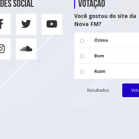
des social
Votação
Você gostou do site da
Nova FM?
Ótimo
Bom
Ruim
Resultados
Vot