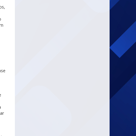
os,
o
em
nse
e
a
ar