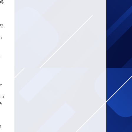
l).
72
a.
m
e
umo
n,
m