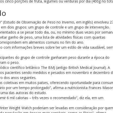
 cinco porções de fruta, legumes ou verduras por dia (400g no tota
do
” (Estudo de Observação de Peso no Inverno, em inglês) envolveu 2
e em dois grupos: um grupo de controle e um grupo de intervenção.
orientados a se pesar todo dia, ou, no mínimo duas vezes por seman
itar ganho de peso, uma lista de atividades físicas com quantas
s correspondem em alimentos comuns no fim do ano.
o com informações breves sobre ter um estilo de vida saudável, se
icipantes do grupo de controle ganharam peso durante a época do
eram o peso.
dico científico britânico The BMJ (antigo British Medical Journal). A
om os pacientes sendo medidos e pesados em novembro e dezembro d
ro dos anos seguintes.
as coletivas em muitos países, oferecendo oportunidade para cons
io por um tempo prolongado”, afirma a nutricionista Frances Maso
 uma das autoras do estudo.
ir 6 mil calorias – três vezes o recomendado”, diz ela, em um
 Winter Weight Watch poderiam ser levadas em consideração por que
o da população em épocas mais sensíveis, como as férias”, afirma