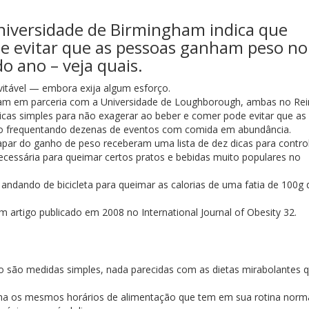
niversidade de Birmingham indica que
de evitar que as pessoas ganham peso no
do ano – veja quais.
vitável — embora exija algum esforço.
ham em parceria com a Universidade de Loughborough, ambas no Re
icas simples para não exagerar ao beber e comer pode evitar que as
frequentando dezenas de eventos com comida em abundância.
par do ganho de peso receberam uma lista de dez dicas para contro
necessária para queimar certos pratos e bebidas muito populares no
 andando de bicicleta para queimar as calorias de uma fatia de 100g 
 artigo publicado em 2008 no International Journal of Obesity 32.
do são medidas simples, nada parecidas com as dietas mirabolantes 
nha os mesmos horários de alimentação que tem em sua rotina norma