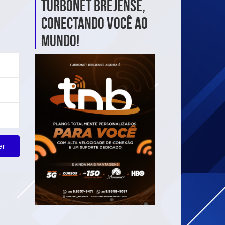
TurboNet Brejense,
Conectando Você ao
Mundo!
ar