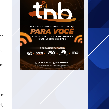
ino
le
de
que
l,