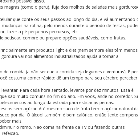
róximo possível disso.
nes magras (como o peru), fuja dos molhos de saladas mais gorduros
celular que conte os seus passos ao longo do dia, e vá aumentando 
mudanças na rotina, pelo menos durante o período de festas, pod
or, fazer a pé pequenos percursos, etc.
de petiscar, compre ou prepare opções saudáveis, como frutas,
principalmente em produtos light e diet (nem sempre eles têm menos
e gordura vai nos alimentos industrializados ajuda a tornar a
 de comida (a não ser que a comida seja legumes e verduras). E pe
e você costuma comer rápido: dê um tempo para seu cérebro perceber
 levantar. Para cada hora sentado, levante por dez minutos. Essa é
, que são muito comuns no fim do ano. Em voos, ande no corredor. S
belecimentos ao longo da estrada para esticar as pernas.
frescos sem açúcar. Até mesmo suco de fruta tem o açúcar natural d
e suco por dia. O álcool também é bem calórico, então tente compens
 beber mais.
diminuir o ritmo. Não coma na frente da TV ou fazendo outras
 refeição.